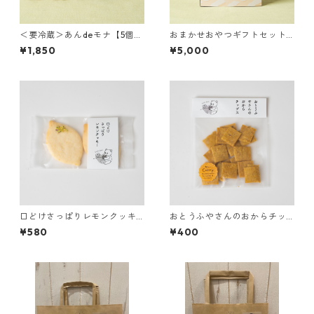
＜要冷蔵＞あんdeモナ【5個セ
おまかせおやつギフトセット
ット】
【5,000円分】
¥1,850
¥5,000
口どけさっぱりレモンクッキ
おとうふやさんのおからチッ
ー
プス【カレー】
¥580
¥400