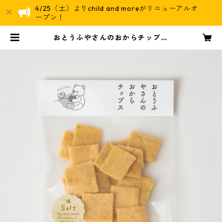
4/25（土）よりchild and moreがリニューアルオ
ープン！
おとうふやさんのおからチップス
【塩】 | えほんとおやつ child an
d more