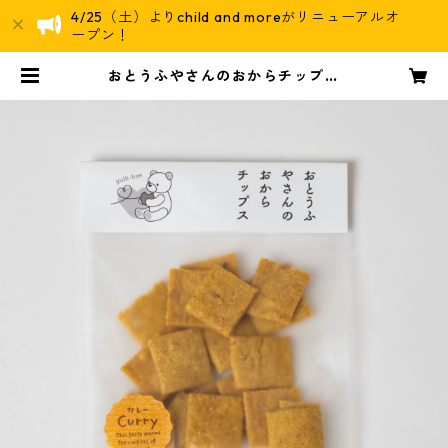
4/25（土）よりchild and moreがリニューアルオ
ープン！
おとうふやさんのおからチップス
【カレー】 | えほんとおやつ chil
d and more