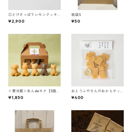
口どけさっぱりレモンクッキ
紙袋S
ー【5袋セット】
¥2,900
¥50
＜要冷蔵＞あんdeモナ【5個セ
おとうふやさんのおからチッ
ット】
プス【塩】
¥1,850
¥400