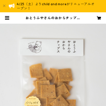
4/25（土）よりchild and moreがリニューアルオ
ープン！
おとうふやさんのおからチップス
【バーニャカウダ】 | えほんとおや
つ child and more